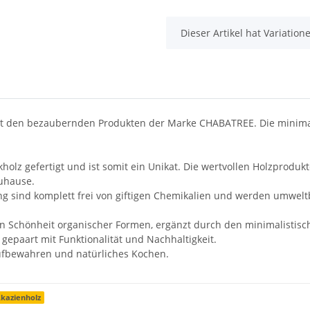
x
Dieser Artikel hat Variatio
it den bezaubernden Produkten der Marke CHABATREE. Die minimali
kholz gefertigt und ist somit ein Unikat. Die wertvollen Holzprodu
uhause.
sind komplett frei von giftigen Chemikalien und werden umweltb
en Schönheit organischer Formen, ergänzt durch den minimalistisc
gepaart mit Funktionalität und Nachhaltigkeit.
Aufbewahren und natürliches Kochen.
kazienholz