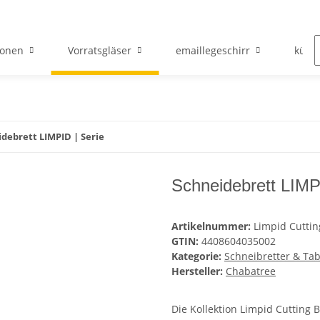
ionen
Vorratsgläser
emaillegeschirr
küch
debrett LIMPID | Serie
Schneidebrett LIMP
Artikelnummer:
Limpid Cutti
GTIN:
4408604035002
Kategorie:
Schneibretter & Tab
Hersteller:
Chabatree
Die Kollektion Limpid Cutting 