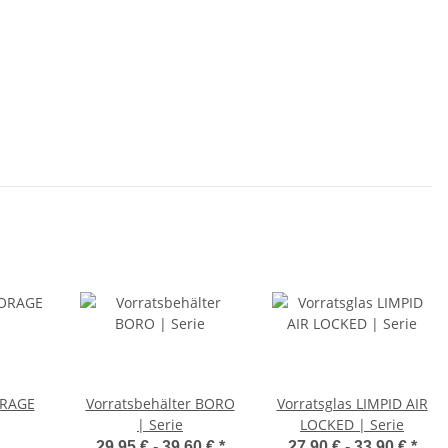
ORAGE
Vorratsbehälter BORO
Vorratsglas LIMPID AIR
| Serie
LOCKED | Serie
29,95 € -
39,60 €
*
27,90 € -
33,90 €
*