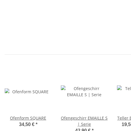
Ofenform SQUARE
Ofengeschirr EMAILLE S
Teller
| Serie
34,50 €
*
19,5
42,90 €
*