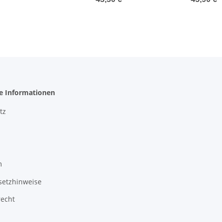
he Informationen
tz
m
setzhinweise
recht