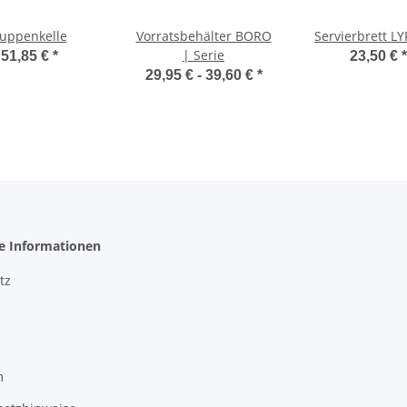
uppenkelle
Vorratsbehälter BORO
Servierbrett LY
| Serie
51,85 €
*
23,50 €
*
29,95 € -
39,60 €
*
he Informationen
tz
m