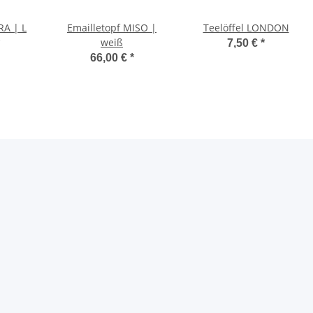
RA | L
Emailletopf MISO |
Teelöffel LONDON
weiß
7,50 €
*
66,00 €
*