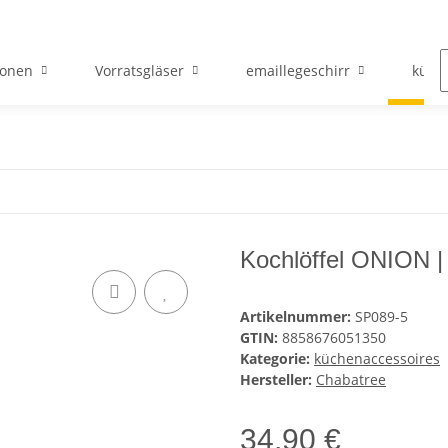
ionen
Vorratsgläser
emaillegeschirr
küch
Kochlöffel ONION |
Artikelnummer:
SP089-5
GTIN:
8858676051350
Kategorie:
küchenaccessoires
Hersteller:
Chabatree
34,90 €