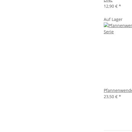
12,90 €
*
Auf Lager
Pfannenwende
23,50 €
*