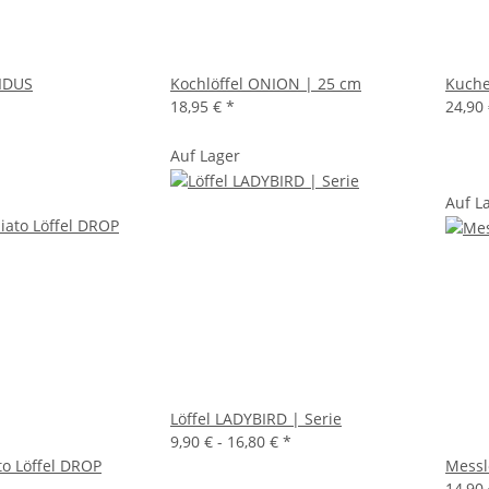
TIDUS
Kochlöffel ONION | 25 cm
Kuche
18,95 €
*
24,90
Auf Lager
Auf L
Löffel LADYBIRD | Serie
9,90 € -
16,80 €
*
to Löffel DROP
Messl
14,90