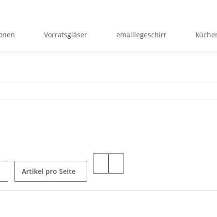
ionen
Vorratsgläser
emaillegeschirr
küche
Artikel pro Seite