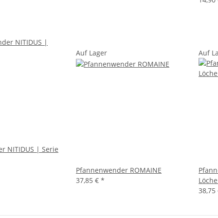
Auf Lager
Auf L
r NITIDUS | Serie
Pfannenwender ROMAINE
Pfan
37,85 €
*
Löche
38,75