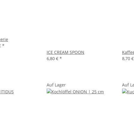
Serie
€
*
ICE CREAM SPOON
Kaffe
6,80 €
*
8,70 
Auf Lager
Auf L