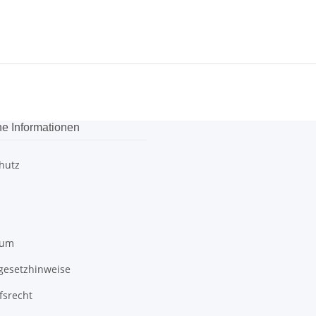
he Informationen
hutz
sum
egesetzhinweise
fsrecht