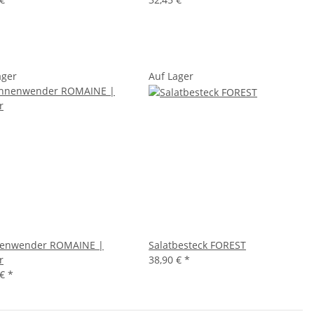
ager
Auf Lager
nenwender ROMAINE |
Salatbesteck FOREST
r
38,90 €
*
 €
*