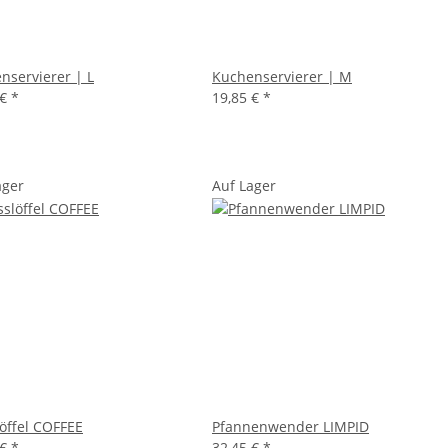
nservierer | L
Kuchenservierer | M
 €
*
19,85 €
*
ager
Auf Lager
öffel COFFEE
Pfannenwender LIMPID
 €
*
32,45 €
*