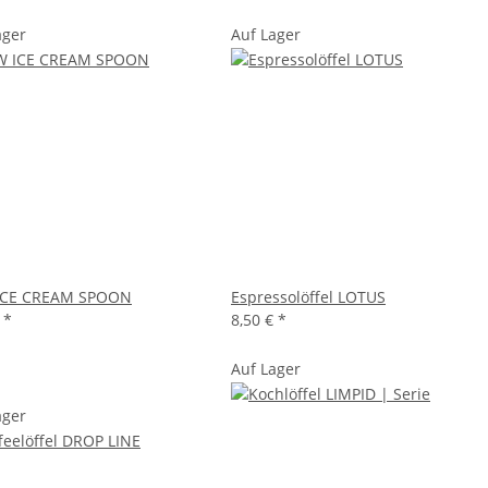
ager
Auf Lager
ICE CREAM SPOON
Espressolöffel LOTUS
€
*
8,50 €
*
Auf Lager
ager