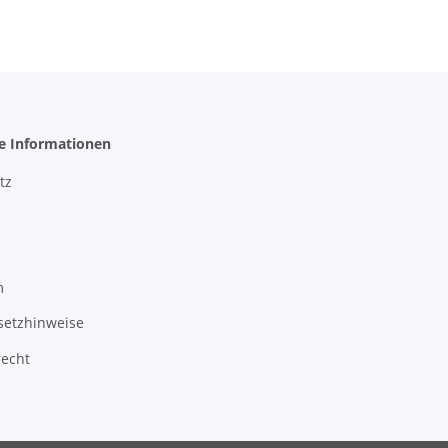
he Informationen
tz
m
setzhinweise
recht