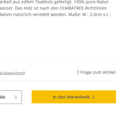
arbeit aus edlem Teakholz gefertigt. 100% pure Natur.
asser. Das Holz ist nach den CHABATREE-Richtlinien
alien natürlich veredelt worden. Maße: W : 2.0cm x L :
Frage zum Artikel
nd abweichend)
In den Warenkorb
Stk